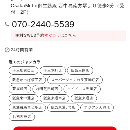
OsakaMetro御堂筋線 西中島南方駅より徒歩3分（受
付：2F）
070-2440-5539
便利なWEB予約
すぐカラ
はこちら
24時間営業
近くのジャンカラ
十三駅東口店
十三本町店
阪急三国店
阪急かっぱ横丁店
スーパージャンカラ茶屋町店
茶屋町店
梅田芝田町店
ヨイドコロ天満店
阪急東中通店
阪急東通本店
阪急東通店
東通白馬車ビル店
阪急東通3号店
アジアン天満店
お初天神店