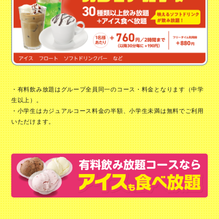
ドリンク飲み放題
夜フリータイム
19時～5時
最終受付 21:45
ドリンク飲み放題
・有料飲み放題はグループ全員同一のコース・料金となります（中学
生以上）。
深夜フリータイム
・小学生はカジュアルコース料金の半額、小学生未満は無料でご利用
22時～5時
いただけます。
最終受付 3時
※金土祝前2:30
ドリンク飲み放題
ナイトパック
22時～10時
最終受付 5時