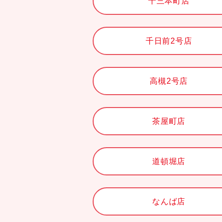
十三本町店
千日前2号店
高槻2号店
茶屋町店
道頓堀店
なんば店