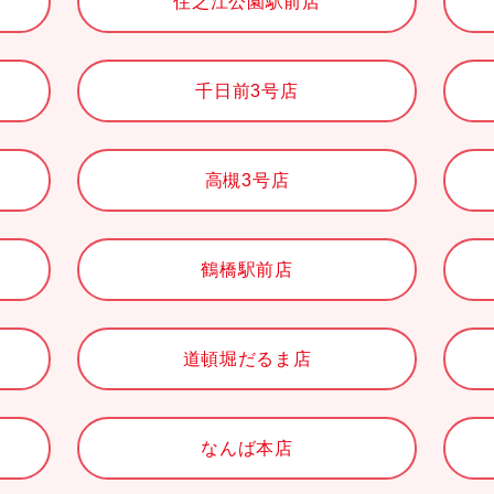
住之江公園駅前店
千日前3号店
高槻3号店
鶴橋駅前店
道頓堀だるま店
なんば本店