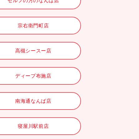
セルフの方のなんば店
宗右衛門町店
高槻シースー店
ディープ布施店
南海通なんば店
寝屋川駅前店