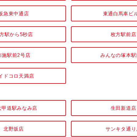
阪急東中通店
東通白馬車ビ
方駅から5秒店
枚方駅前店
布施駅前2号店
みんなの塚本駅
イドコロ天満店
六甲道駅みなみ店
生田新道店
北野坂店
サンキタ通り