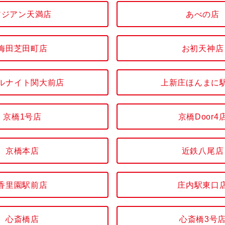
アジアン天満店
あべの店
梅田芝田町店
お初天神店
ルナイト関大前店
上新庄ほんまに
京橋1号店
京橋Door4
京橋本店
近鉄八尾店
香里園駅前店
庄内駅東口
心斎橋店
心斎橋3号