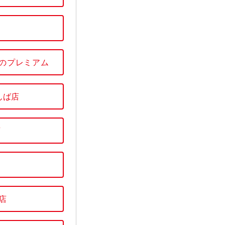
のプレミアム
んば店
店
店