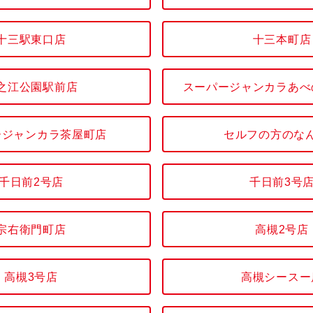
十三駅東口店
十三本町店
之江公園駅前店
スーパージャンカラあべ
ージャンカラ茶屋町店
セルフの方のな
千日前2号店
千日前3号
宗右衛門町店
高槻2号店
高槻3号店
高槻シースー