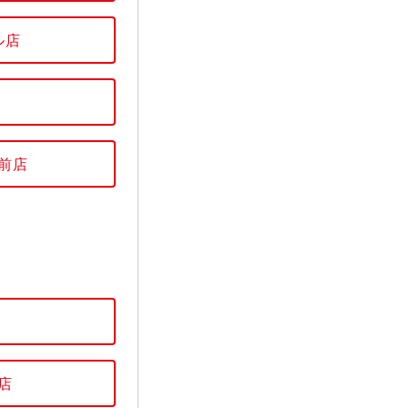
ル店
前店
店