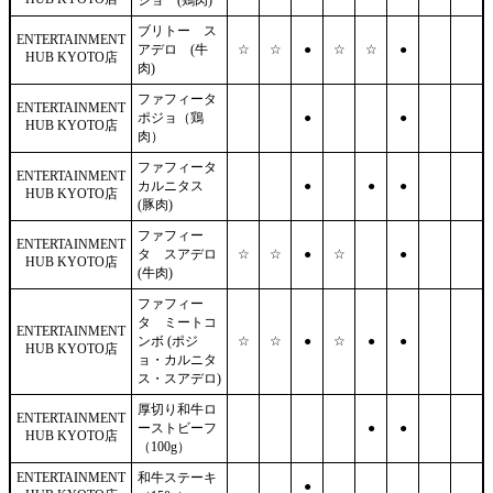
ジョ (鶏肉)
ブリトー ス
ENTERTAINMENT
アデロ (牛
☆
☆
●
☆
☆
●
HUB KYOTO店
肉)
ファフィータ
ENTERTAINMENT
ポジョ（鶏
●
●
HUB KYOTO店
肉）
ファフィータ
ENTERTAINMENT
カルニタス
●
●
●
HUB KYOTO店
(豚肉)
ファフィー
ENTERTAINMENT
タ スアデロ
☆
☆
●
☆
●
HUB KYOTO店
(牛肉)
ファフィー
タ ミートコ
ENTERTAINMENT
ンボ (ポジ
☆
☆
●
☆
●
●
HUB KYOTO店
ョ・カルニタ
ス・スアデロ)
厚切り和牛ロ
ENTERTAINMENT
ーストビーフ
●
●
HUB KYOTO店
（100g）
ENTERTAINMENT
和牛ステーキ
●