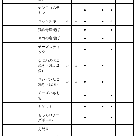
ヤンニョムチ
●
●
●
キン
ジャンチキ
☆
☆
●
●
☆
鶏軟骨唐揚げ
●
●
タコの唐揚げ
●
●
チーズスティ
●
●
ック
なにわのタコ
焼き（6個/12
☆
☆
●
●
個）
ロシアンたこ
☆
☆
●
●
焼き（12個）
チーズいもも
●
●
ち
ナゲット
●
●
●
もっちりチー
●
●
ズボール
えだ豆