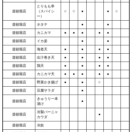
とりもも串
道頓堀店
（スパイシ
☆
☆
●
●
☆
ー）
道頓堀店
ホタテ
●
●
道頓堀店
カニカマ
●
●
●
●
●
道頓堀店
イカ姿
●
●
道頓堀店
海老天
●
●
●
●
道頓堀店
出汁巻き天
●
●
●
●
道頓堀店
鶏天
●
●
●
●
道頓堀店
カニカマ天
●
●
●
●
●
道頓堀店
野菜かき揚げ
●
●
☆
道頓堀店
豆腐サラダ
●
きゅうり一本
道頓堀店
●
漬け
冷製バーニャ
道頓堀店
●
カウダ
道頓堀店
冷奴