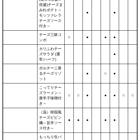
倍盛)チーズま
みれポテト～
●
●
モッツァレラ
チーズソース
付き～
チーズ三昧コ
☆
●
●
●
ンボ
カリふわチー
ズサラダ (通
●
常/ハーフ)
ポルチーニ香
るチーズリゾ
●
☆
●
ット
こってりチー
ズラーメン～
☆
☆
●
●
●
☆
☆
唐辛子味噌付
き～
（温）韓国風
チーズビビン
●
●
●
●
●
麺～旨辛ソー
ス付き～
もっちり生パ