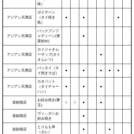
味）
ガイヤーン
アジアン天満店
（タイ焼き
●
●
●
鳥）
パックブンフ
アジアン天満店
ャディーン(青
●
菜炒め)
カイジャオム
アジアン天満店
ーサップ(タイ
●
オムレツ)
パッタイ（タ
アジアン天満店
●
●
●
●
●
イ焼きそば）
カオパット
アジアン天満店
（タイチャー
●
●
●
ハン）
お好み焼き(豚
道頓堀店
☆
☆
●
●
玉)
ヴィ―ガンお
道頓堀店
●
好み焼き
とりもも串
道頓堀店
●
●
（タレ）