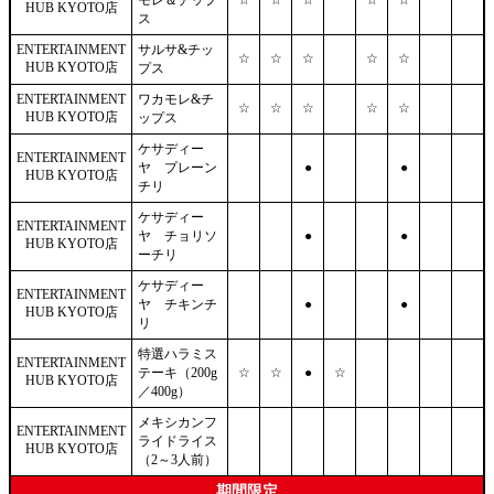
モレ＆チップ
☆
☆
☆
☆
☆
HUB KYOTO店
ス
ENTERTAINMENT
サルサ&チッ
☆
☆
☆
☆
☆
HUB KYOTO店
プス
ENTERTAINMENT
ワカモレ&チ
☆
☆
☆
☆
☆
HUB KYOTO店
ップス
ケサディー
ENTERTAINMENT
ヤ プレーン
●
●
HUB KYOTO店
チリ
ケサディー
ENTERTAINMENT
ヤ チョリソ
●
●
HUB KYOTO店
ーチリ
ケサディー
ENTERTAINMENT
ヤ チキンチ
●
●
HUB KYOTO店
リ
特選ハラミス
ENTERTAINMENT
テーキ（200g
☆
☆
●
☆
HUB KYOTO店
／400g）
メキシカンフ
ENTERTAINMENT
ライドライス
HUB KYOTO店
（2～3人前）
期間限定