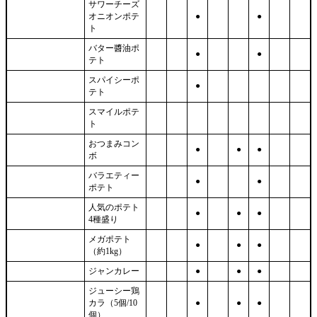
サワーチーズ
オニオンポテ
●
●
ト
バター醬油ポ
●
●
テト
スパイシーポ
●
テト
スマイルポテ
ト
おつまみコン
●
●
●
ボ
バラエティー
●
●
ポテト
人気のポテト
●
●
●
4種盛り
メガポテト
●
●
●
（約1kg）
ジャンカレー
●
●
●
ジューシー鶏
カラ（5個/10
●
●
●
個）