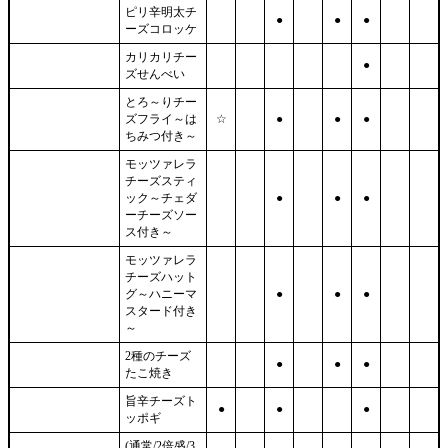
ピリ辛明太チ
●
●
●
ーズコロッケ
カリカリチー
●
ズせんべい
とろ～りチー
ズフライ～は
☆
●
●
●
ちみつ付き～
モッツァレラ
チーズスティ
ック～チェダ
●
●
●
ーチーズソー
ス付き～
モッツァレラ
チーズハット
グ～ハニーマ
●
●
●
スタード付き
～
2種のチーズ
●
●
●
たこ焼き
旨辛チーズト
●
●
●
ッポギ
(通常/2倍盛/3