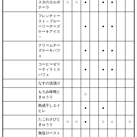
スタのカルボ
☆
☆
●
●
●
ナーラ
フレンチトー
スト～ブルー
ベリーチーズ
●
●
●
ケーキアイス
～
クリームチー
ズケーキパフ
●
●
●
ェ
コーヒーゼリ
ーティラミス
●
●
●
パフェ
なすの浅漬け
もろみ味噌と
☆
きゅうり
熟成干しエイ
●
●
ヒレ
たこわさびと
☆
☆
●
☆
☆
☆
きゅうり
無塩ロースト