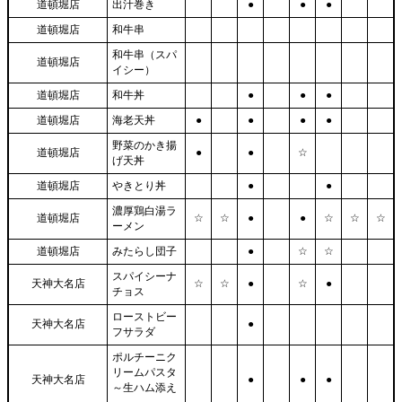
道頓堀店
出汁巻き
●
●
●
道頓堀店
和牛串
和牛串（スパ
道頓堀店
イシー）
道頓堀店
和牛丼
●
●
●
道頓堀店
海老天丼
●
●
●
●
野菜のかき揚
道頓堀店
●
●
☆
げ天丼
道頓堀店
やきとり丼
●
●
濃厚鶏白湯ラ
道頓堀店
☆
☆
●
●
☆
☆
☆
ーメン
道頓堀店
みたらし団子
●
☆
☆
スパイシーナ
天神大名店
☆
☆
●
☆
●
チョス
ローストビー
天神大名店
●
フサラダ
ポルチーニク
リームパスタ
天神大名店
●
●
●
～生ハム添え