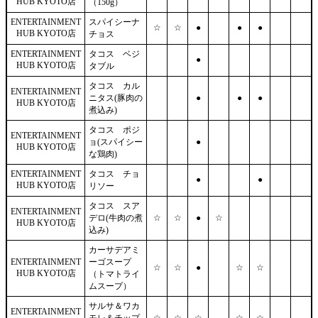
HUB KYOTO店
（150g）
ENTERTAINMENT
スパイシーナ
☆
☆
●
●
●
HUB KYOTO店
チョス
ENTERTAINMENT
タコス ベジ
●
HUB KYOTO店
タブル
タコス カル
ENTERTAINMENT
ニタス(豚肉の
●
●
●
HUB KYOTO店
煮込み)
タコス ポジ
ENTERTAINMENT
ョ(スパイシー
●
HUB KYOTO店
な鶏肉)
ENTERTAINMENT
タコス チョ
●
●
HUB KYOTO店
リソー
タコス スア
ENTERTAINMENT
デロ(牛肉の煮
☆
☆
●
☆
HUB KYOTO店
込み)
カーサデアミ
ENTERTAINMENT
ーゴスープ
☆
☆
●
☆
☆
HUB KYOTO店
（トマトライ
ムスープ）
サルサ＆ワカ
ENTERTAINMENT