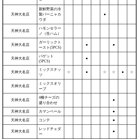
～
新鮮野菜の冷
天神大名店
製バーニャカ
●
ウダ
ハモンセラー
天神大名店
ノ（生ハム）
ガーリックト
天神大名店
●
●
ースト(5PCS)
バゲット
天神大名店
●
(5PCS)
ミックスナッ
天神大名店
☆
●
☆
☆
●
☆
ツ
ミックスオリ
天神大名店
ーブ
4種チーズの
天神大名店
●
盛り合わせ
天神大名店
カマンベール
●
天神大名店
コンテ
●
レッドチェダ
天神大名店
●
ー