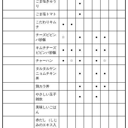
ごま塩きゅう
●
り
ごま塩トマト
●
こだわりキム
●
●
チ
チーズビビン
☆
●
●
●
バ炒飯
キムチチーズ
●
●
●
●
●
ビビンバ炒飯
チャーハン
●
☆
●
●
☆
タルタルヤン
ニョムチキン
●
●
●
丼
鶏カラ丼
●
●
●
やさしい玉子
●
●
雑炊
美味しいごは
ん
赤だし （しじ
みのエキス入