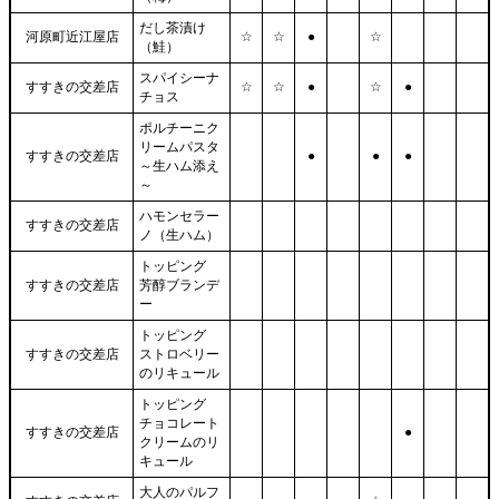
だし茶漬け
河原町近江屋店
☆
☆
●
☆
（鮭）
スパイシーナ
すすきの交差店
☆
☆
●
☆
●
チョス
ポルチーニク
リームパスタ
すすきの交差店
●
●
●
～生ハム添え
～
ハモンセラー
すすきの交差店
ノ（生ハム）
トッピング
すすきの交差店
芳醇ブランデ
ー
トッピング
すすきの交差店
ストロベリー
のリキュール
トッピング
チョコレート
すすきの交差店
●
クリームのリ
キュール
大人のパルフ