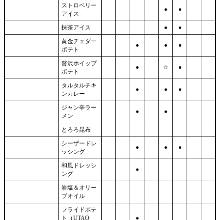
ストロベリー
●
●
アイス
抹茶アイス
●
●
黄金チェダー
●
●
●
ポテト
贅沢ホイップ
●
☆
●
ポテト
タルタルチキ
●
●
●
ンカレー
ジャン辛ラー
●
●
メン
とろろ昆布
シーザードレ
●
●
●
ッシング
和風ドレッシ
●
ング
岩塩＆オリー
ブオイル
フライドポテ
ト（UTAO
●