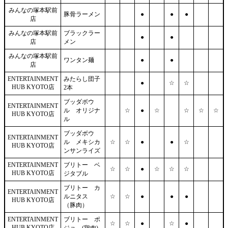
みんなの塚本駅前
豚骨ラーメン
●
●
●
店
みんなの塚本駅前
ブラックラー
●
●
店
メン
みんなの塚本駅前
ワンタン麺
●
●
店
ENTERTAINMENT
みたらし団子
●
☆
☆
HUB KYOTO店
2本
ブッダボウ
ENTERTAINMENT
ル オリジナ
☆
●
☆
☆
☆
☆
HUB KYOTO店
ル
ブッダボウ
ENTERTAINMENT
ル メキシカ
☆
☆
●
●
☆
HUB KYOTO店
ンサンライズ
ENTERTAINMENT
ブリトー ベ
☆
☆
●
☆
☆
☆
HUB KYOTO店
ジタブル
ブリトー カ
ENTERTAINMENT
ルニタス
☆
☆
●
●
●
HUB KYOTO店
（豚肉）
ENTERTAINMENT
ブリトー ポ
☆
☆
●
☆
●
HUB KYOTO店