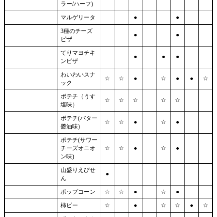
ラー/ハーフ)
マルゲリータ
●
●
3種のチーズ
●
●
ピザ
てりマヨチキ
●
●
●
ンピザ
わいわいスナ
☆
☆
●
☆
●
●
☆
ック
ポテチ（うす
☆
☆
☆
☆
☆
塩味）
ポテチ(バター
☆
☆
●
☆
●
醬油味)
ポテチ(サワー
チーズオニオ
☆
☆
●
☆
●
ン味)
山盛りえびせ
●
ん
ポップコーン
☆
☆
●
☆
●
柿ピー
☆
●
☆
☆
●
☆