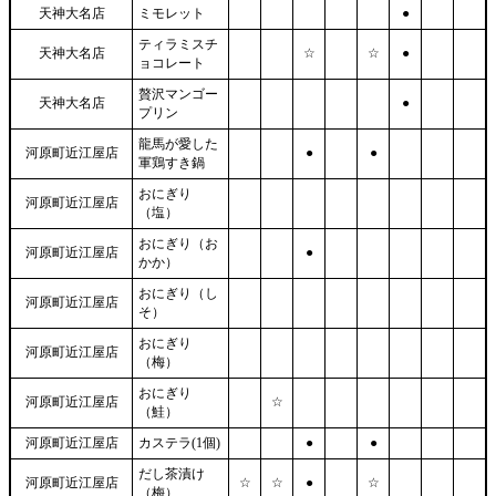
天神大名店
ミモレット
●
ティラミスチ
天神大名店
☆
☆
●
ョコレート
贅沢マンゴー
天神大名店
●
プリン
龍馬が愛した
河原町近江屋店
●
●
軍鶏すき鍋
おにぎり
河原町近江屋店
（塩）
おにぎり（お
河原町近江屋店
●
かか）
おにぎり（し
河原町近江屋店
そ）
おにぎり
河原町近江屋店
（梅）
おにぎり
河原町近江屋店
☆
（鮭）
河原町近江屋店
カステラ(1個)
●
●
だし茶漬け
河原町近江屋店
☆
☆
●
☆
（梅）