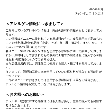
2025年12月
ジャンボカラオケ広場
＜アレルゲン情報につきまして＞
ご案内しているアレルゲン情報は、商品の原材料情報をもとに表示してお
ります。
この情報はメニューに使われている原材料のうち、食品表示法で定められ
ている特定原材料の8品目「小麦、そば、卵、乳、落花生、えび、かに、く
るみ」について調べたものです。
各メニュー毎のアレルゲン情報を使用する原材料に遡って調査しておりま
すが、原材料として含まれるもの以外に工場での製造過程に混入する可能
性もあり絶対的なものではありません。
また店舗厨房内では、調理加工に使用する器具・揚げ油を共用しておりま
す。
従いまして、調理加工時に本来使用していない原材料が混入する可能性が
ございます。
一部のメニューにおきましては使用する原材料が日々異なる場合があり、
アレルゲン情報を記載していない場合があります。
＜お客様へのお願い＞
アレルギー物質に対する感受性には個人差があり、微量の混入でも発症す
る場合があります。