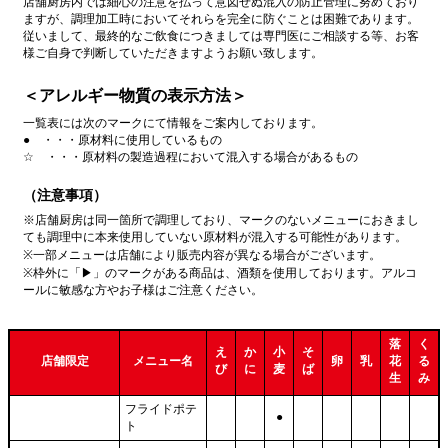
店舗厨房内では細心の注意を払って意図せぬ混入の防止管理に努めており
ますが、調理加工時においてそれらを完全に防ぐことは困難であります。
従いまして、最終的なご飲食につきましては専門医にご相談する等、お客
様ご自身で判断していただきますようお願い致します。
＜アレルギー物質の表示方法＞
一覧表には次のマークにて情報をご案内しております。
● ・・・原材料に使用しているもの
☆ ・・・原材料の製造過程において混入する場合があるもの
（注意事項）
※店舗厨房は同一箇所で調理しており、マークのないメニューにおきまし
ても調理中に本来使用していない原材料が混入する可能性があります。
※一部メニューは店舗により販売内容が異なる場合がございます。
※枠外に「▶」のマークがある商品は、酒類を使用しております。アルコ
ールに敏感な方やお子様はご注意ください。
落
く
え
か
小
そ
店舗限定
メニュー名
卵
乳
花
る
び
に
麦
ば
生
み
フライドポテ
●
ト