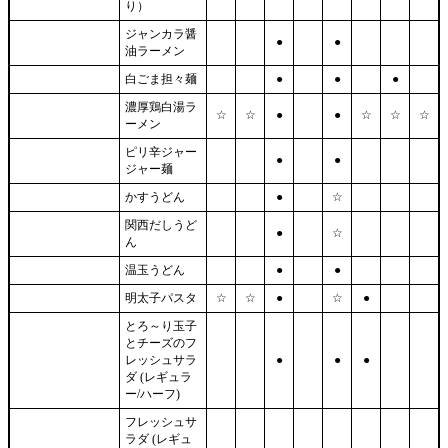
り）
ジャンカラ醤
●
●
油ラーメン
白ごま担々麺
●
●
●
濃厚鶏白湯ラ
☆
☆
●
●
☆
☆
☆
ーメン
ピリ辛ジャー
●
●
ジャー麺
かすうどん
●
☆
関西だしうど
●
☆
ん
温玉うどん
●
●
明太子パスタ
☆
☆
●
☆
●
とろ～り玉子
とチーズのフ
レッシュサラ
●
●
●
ダ (レギュラ
ー/ハーフ)
フレッシュサ
ラダ (レギュ